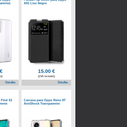
arente)
A91 Liso Negro
€
15.00
€
o))
((IVA incluido))
 Find X2
Carcasa para Oppo Reno 8T
rente
AntiShock Transparente