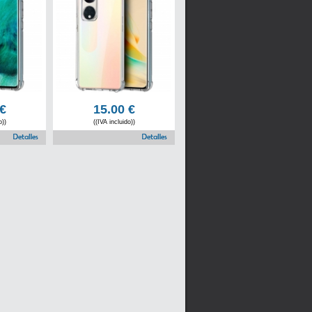
€
15.00
€
o))
((IVA incluido))