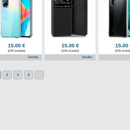
15.00
€
15.00
€
15.00
((IVA incluido))
((IVA incluido))
((IVA incluid
2
3
4