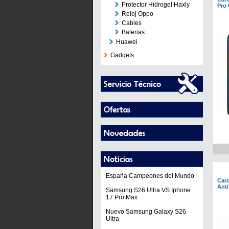
Protector Hidrogel Haxly
Pro
Reloj Oppo
Cables
Baterias
Huawei
Gadgets
España Campeones del Mundo
Car
Ant
Samsung S26 Ultra VS Iphone
17 Pro Max
Nuevo Samsung Galaxy S26
Ultra