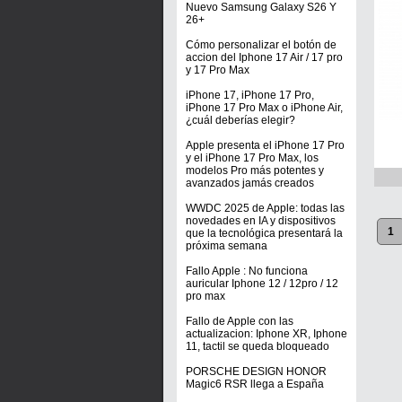
Nuevo Samsung Galaxy S26 Y
26+
Cómo personalizar el botón de
accion del Iphone 17 Air / 17 pro
y 17 Pro Max
iPhone 17, iPhone 17 Pro,
iPhone 17 Pro Max o iPhone Air,
¿cuál deberías elegir?
Apple presenta el iPhone 17 Pro
y el iPhone 17 Pro Max, los
modelos Pro más potentes y
avanzados jamás creados
WWDC 2025 de Apple: todas las
novedades en IA y dispositivos
1
que la tecnológica presentará la
próxima semana
Fallo Apple : No funciona
auricular Iphone 12 / 12pro / 12
pro max
Fallo de Apple con las
actualizacion: Iphone XR, Iphone
11, tactil se queda bloqueado
PORSCHE DESIGN HONOR
Magic6 RSR llega a España