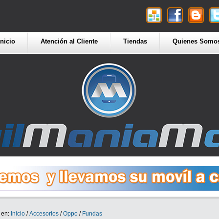
Inicio
Atención al Cliente
Tiendas
Quienes Somo
 en:
Inicio
/
Accesorios
/
Oppo
/
Fundas