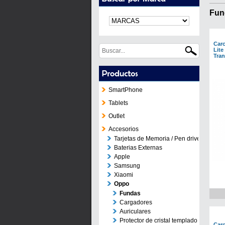
Fun
Car
Lite
Tran
SmartPhone
Tablets
Outlet
Accesorios
Tarjetas de Memoria / Pen drives
Baterias Externas
Apple
Samsung
Xiaomi
Oppo
Fundas
Cargadores
Auriculares
Protector de cristal templado
Car