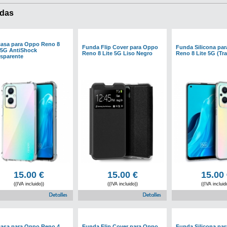
das
casa para Oppo Reno 8
Funda Flip Cover para Oppo
Funda Silicona pa
 5G AntiShock
Reno 8 Lite 5G Liso Negro
Reno 8 Lite 5G (Tr
sparente
15.00
€
15.00
€
15.00
((IVA incluido))
((IVA incluido))
((IVA incluid
casa para Oppo Reno 4
Funda Flip Cover para Oppo
Funda Silicona pa