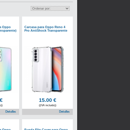
ra Oppo
Carcasa para Oppo Reno 4
ansparente)
Pro AntiShock Transparente
€
15.00
€
o))
((IVA incluido))
ra Oppo
Funda Flip Cover para Oppo