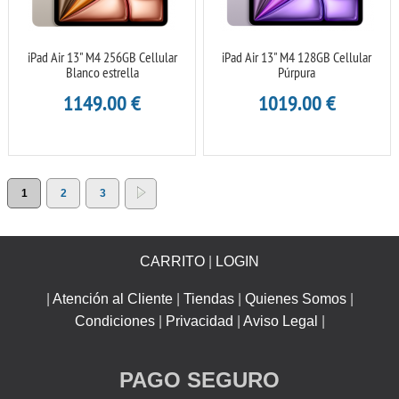
iPad Air 13" M4 256GB Cellular
iPad Air 13" M4 128GB Cellular
Blanco estrella
Púrpura
1149.00
€
1019.00
€
1
2
3
CARRITO
|
LOGIN
|
Atención al Cliente
|
Tiendas
|
Quienes Somos
|
Condiciones
|
Privacidad
|
Aviso Legal
|
PAGO SEGURO